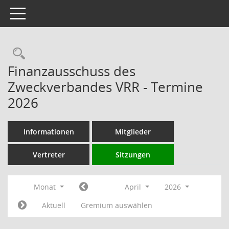
Toggle navigation
Rechercheauswahl
Finanzausschuss des
Zweckverbandes VRR - Termine
2026
Informationen
Mitglieder
Vertreter
Sitzungen
Monat
April
2026
Aktuell
Gremium auswählen