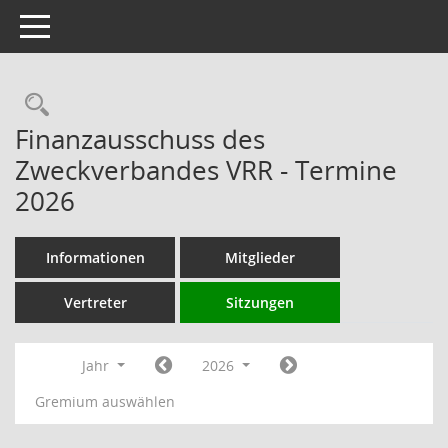
Toggle navigation
Rechercheauswahl
Finanzausschuss des
Zweckverbandes VRR - Termine
2026
Informationen
Mitglieder
Vertreter
Sitzungen
Jahr
2026
Gremium auswählen