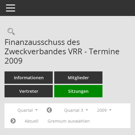
Toggle navigation
Rechercheauswahl
Finanzausschuss des
Zweckverbandes VRR - Termine
2009
Informationen
Mitglieder
Vertreter
Sitzungen
Quartal
Quartal 3
2009
Aktuell
Gremium auswählen