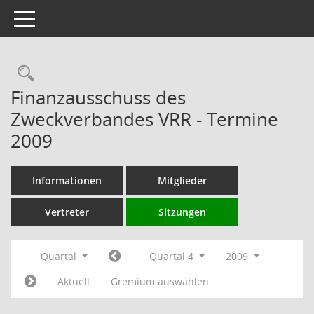
Toggle navigation
Rechercheauswahl
Finanzausschuss des
Zweckverbandes VRR - Termine
2009
Informationen
Mitglieder
Vertreter
Sitzungen
Quartal
Quartal 4
2009
Aktuell
Gremium auswählen