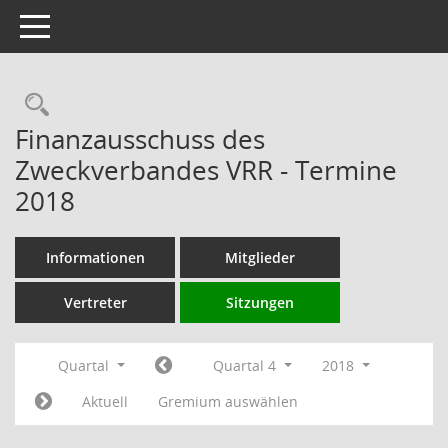
Toggle navigation
Rechercheauswahl
Finanzausschuss des
Zweckverbandes VRR - Termine
2018
Informationen
Mitglieder
Vertreter
Sitzungen
Quartal
Quartal 4
2018
Aktuell
Gremium auswählen