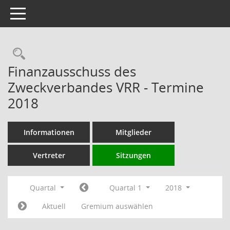
Toggle navigation
Rechercheauswahl
Finanzausschuss des
Zweckverbandes VRR - Termine
2018
Informationen
Mitglieder
Vertreter
Sitzungen
Quartal
Quartal 1
2018
Aktuell
Gremium auswählen