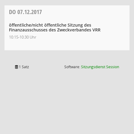
DO
07.12.2017
öffentliche/nicht öffentliche Sitzung des
Finanzausschusses des Zweckverbandes VRR
10:15-10:30 Uhr
(Wird in
1 Satz
Software:
Sitzungsdienst
Session