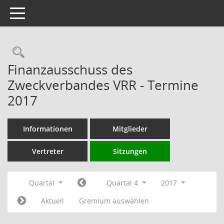
Toggle navigation
Rechercheauswahl
Finanzausschuss des
Zweckverbandes VRR - Termine
2017
Informationen
Mitglieder
Vertreter
Sitzungen
Quartal
Quartal 4
2017
Aktuell
Gremium auswählen