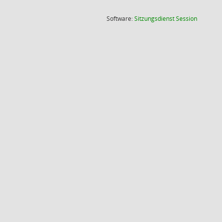
(Wird in
Software:
Sitzungsdienst
Session