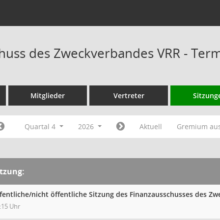
huss des Zweckverbandes VRR - Ter
Mitglieder
Vertreter
Sitzung
Quartal 4
2026
Aktuell
Gremium au
itzung:
fentliche/nicht öffentliche Sitzung des Finanzausschusses des 
:15 Uhr