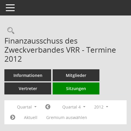
Toggle navigation
Rechercheauswahl
Finanzausschuss des
Zweckverbandes VRR - Termine
2012
Informationen
Mitglieder
Vertreter
Sitzungen
Quartal
Quartal 4
2012
Aktuell
Gremium auswählen