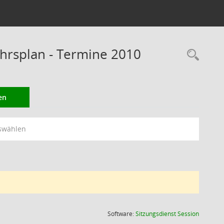
rsplan - Termine 2010
Rec
en
swählen
(Wird in
Software:
Sitzungsdienst
Session