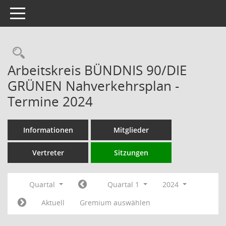
Toggle navigation
Rechercheauswahl
Arbeitskreis BÜNDNIS 90/DIE
GRÜNEN Nahverkehrsplan -
Termine 2024
Informationen
Mitglieder
Vertreter
Sitzungen
Quartal
Quartal 1
2024
Aktuell
Gremium auswählen