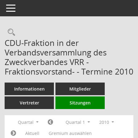
Toggle navigation
Rechercheauswahl
CDU-Fraktion in der
Verbandsversammlung des
Zweckverbandes VRR -
Fraktionsvorstand- - Termine 2010
Informationen
Mitglieder
Vertreter
Sitzungen
Quartal
Quartal 1
2010
Aktuell
Gremium auswählen