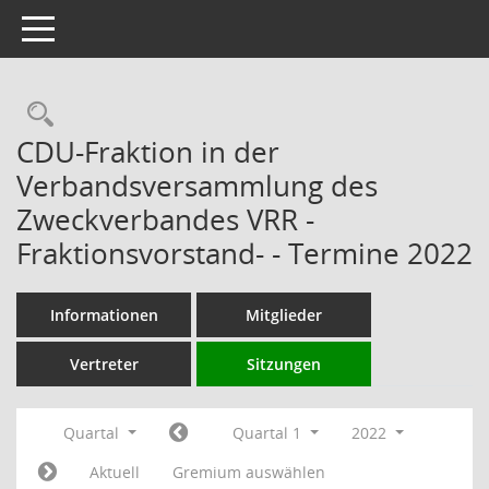
Toggle navigation
Rechercheauswahl
CDU-Fraktion in der
Verbandsversammlung des
Zweckverbandes VRR -
Fraktionsvorstand- - Termine 2022
Informationen
Mitglieder
Vertreter
Sitzungen
Quartal
Quartal 1
2022
Aktuell
Gremium auswählen