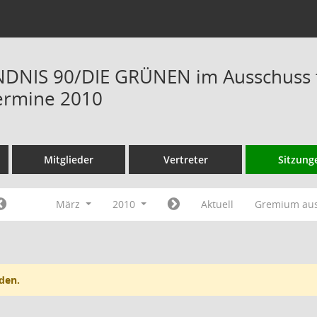
DNIS 90/DIE GRÜNEN im Ausschuss f
ermine 2010
Mitglieder
Vertreter
Sitzung
März
2010
Aktuell
Gremium au
den.