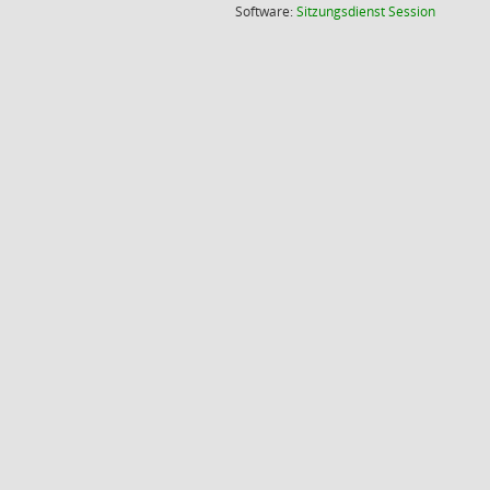
(Wird in
Software:
Sitzungsdienst
Session