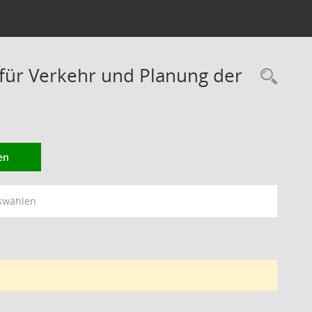
ür Verkehr und Planung der
Rec
en
swählen