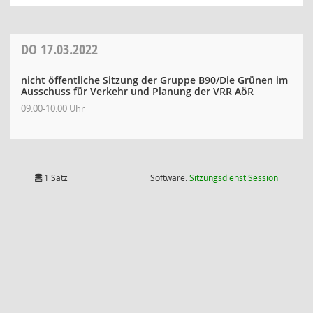
DO
17.03.2022
nicht öffentliche Sitzung der Gruppe B90/Die Grünen im
Ausschuss für Verkehr und Planung der VRR AöR
09:00-10:00 Uhr
(Wird in
1 Satz
Software:
Sitzungsdienst
Session