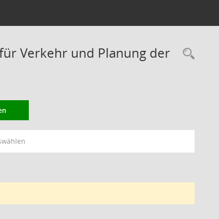
ür Verkehr und Planung der
Rec
en
swählen