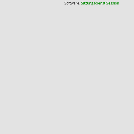
(Wird in
Software:
Sitzungsdienst
Session