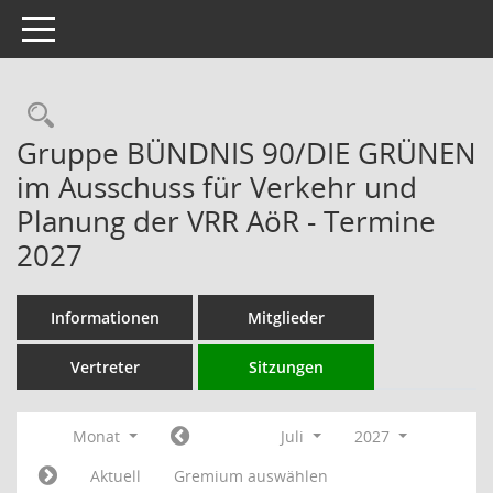
Toggle navigation
Rechercheauswahl
Gruppe BÜNDNIS 90/DIE GRÜNEN
im Ausschuss für Verkehr und
Planung der VRR AöR - Termine
2027
Informationen
Mitglieder
Vertreter
Sitzungen
Monat
Juli
2027
Aktuell
Gremium auswählen