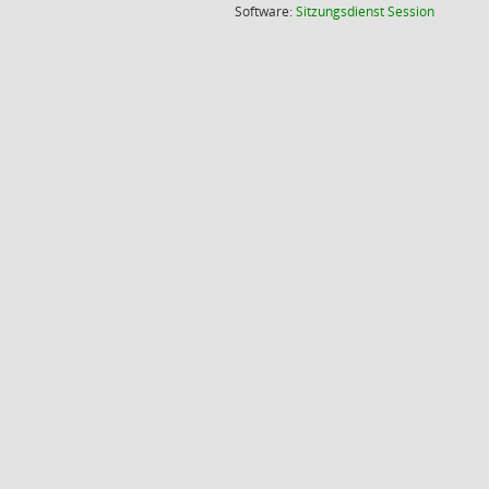
(Wird in
Software:
Sitzungsdienst
Session