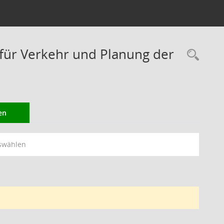
ür Verkehr und Planung der
Rec
en
swählen