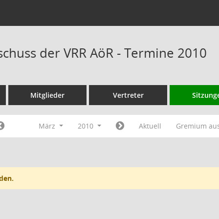
chuss der VRR AöR - Termine 2010
Mitglieder
Vertreter
Sitzung
März
2010
Aktuell
Gremium au
den.