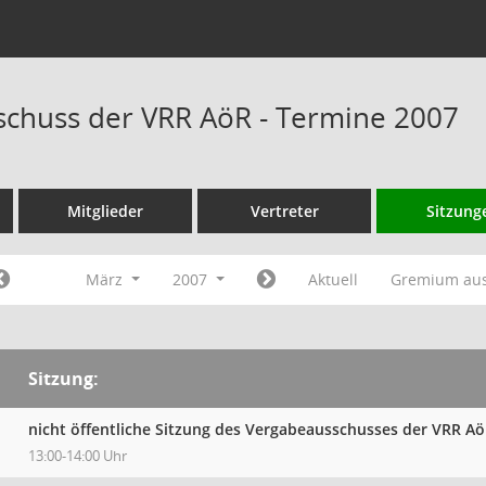
chuss der VRR AöR - Termine 2007
Mitglieder
Vertreter
Sitzung
März
2007
Aktuell
Gremium au
Sitzung:
nicht öffentliche Sitzung des Vergabeausschusses der VRR A
13:00-14:00 Uhr