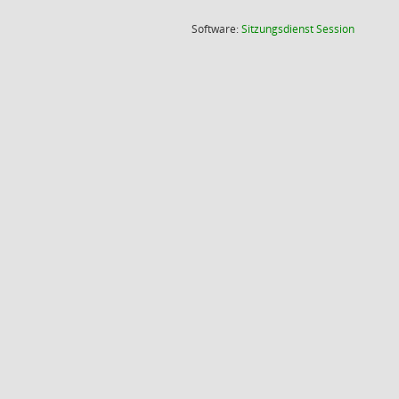
(Wird in
Software:
Sitzungsdienst
Session