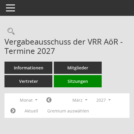
Toggle navigation
Rechercheauswahl
Vergabeausschuss der VRR AöR -
Termine 2027
Informationen
Mitglieder
Vertreter
Sitzungen
Monat
März
2027
Aktuell
Gremium auswählen