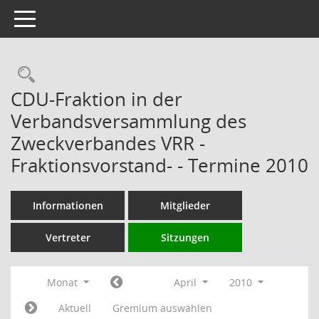
Toggle navigation
Rechercheauswahl
CDU-Fraktion in der
Verbandsversammlung des
Zweckverbandes VRR -
Fraktionsvorstand- - Termine 2010
Informationen
Mitglieder
Vertreter
Sitzungen
Monat
April
2010
Aktuell
Gremium auswählen