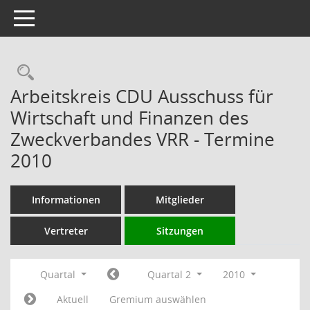
Toggle navigation
Rechercheauswahl
Arbeitskreis CDU Ausschuss für
Wirtschaft und Finanzen des
Zweckverbandes VRR - Termine
2010
Informationen
Mitglieder
Vertreter
Sitzungen
Quartal
Quartal 2
2010
Aktuell
Gremium auswählen