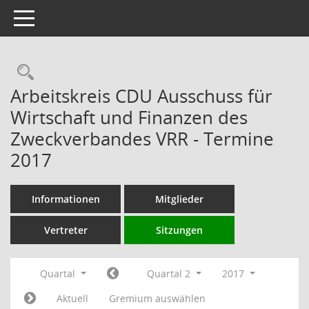
Toggle navigation
Rechercheauswahl
Arbeitskreis CDU Ausschuss für
Wirtschaft und Finanzen des
Zweckverbandes VRR - Termine
2017
Informationen
Mitglieder
Vertreter
Sitzungen
Quartal
Quartal 2
2017
Aktuell
Gremium auswählen