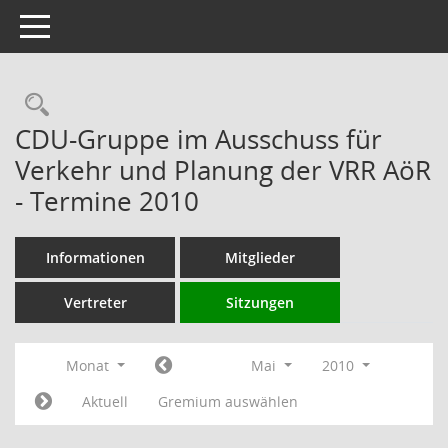
Toggle navigation
Rechercheauswahl
CDU-Gruppe im Ausschuss für
Verkehr und Planung der VRR AöR
- Termine 2010
Informationen
Mitglieder
Vertreter
Sitzungen
Monat
Mai
2010
Aktuell
Gremium auswählen