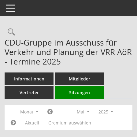
Toggle navigation
Rechercheauswahl
CDU-Gruppe im Ausschuss für
Verkehr und Planung der VRR AöR
- Termine 2025
Informationen
Mitglieder
Vertreter
Sitzungen
Monat
Mai
2025
Aktuell
Gremium auswählen