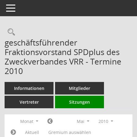
Toggle navigation
Rechercheauswahl
geschäftsführender
Fraktionsvorstand SPDplus des
Zweckverbandes VRR - Termine
2010
Informationen
Mitglieder
Vertreter
Sitzungen
Monat
Mai
2010
Aktuell
Gremium auswählen