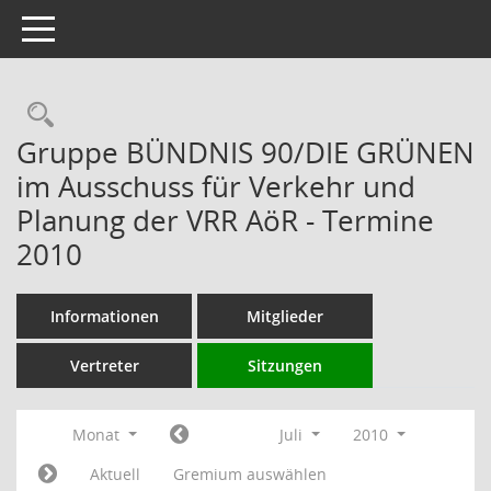
Toggle navigation
Rechercheauswahl
Gruppe BÜNDNIS 90/DIE GRÜNEN
im Ausschuss für Verkehr und
Planung der VRR AöR - Termine
2010
Informationen
Mitglieder
Vertreter
Sitzungen
Monat
Juli
2010
Aktuell
Gremium auswählen