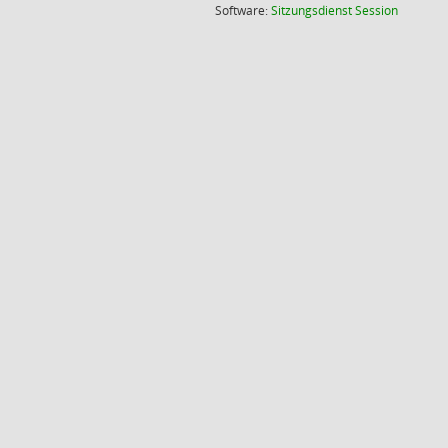
(Wird in
Software:
Sitzungsdienst
Session