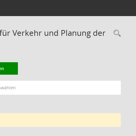
ür Verkehr und Planung der
Rec
en
swählen