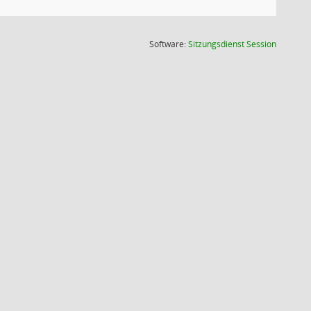
(Wird in
Software:
Sitzungsdienst
Session