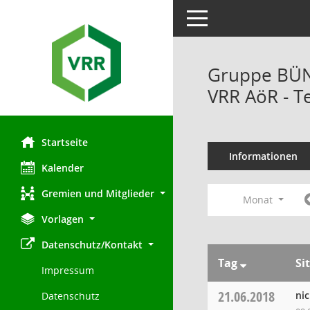
Toggle navigation
Gruppe BÜN
VRR AöR - T
Startseite
Informationen
Kalender
Gremien und Mitglieder
Monat
Vorlagen
Datenschutz/Kontakt
Tag
Si
Impressum
21.06.2018
ni
Datenschutz