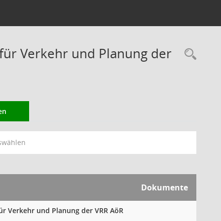
ür Verkehr und Planung der
Rec
en
swählen
Dokumente
für Verkehr und Planung der VRR AöR