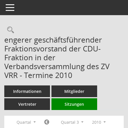
Toggle navigation
Rechercheauswahl
engerer geschäftsführender
Fraktionsvorstand der CDU-
Fraktion in der
Verbandsversammlung des ZV
VRR - Termine 2010
Informationen
Mitglieder
Vertreter
Sitzungen
Quartal
Quartal 3
2010