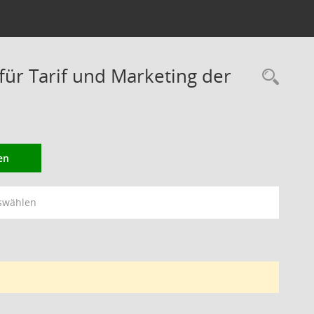
r Tarif und Marketing der
Rec
en
swählen