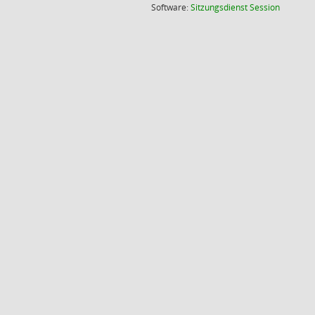
(Wird in
Software:
Sitzungsdienst
Session