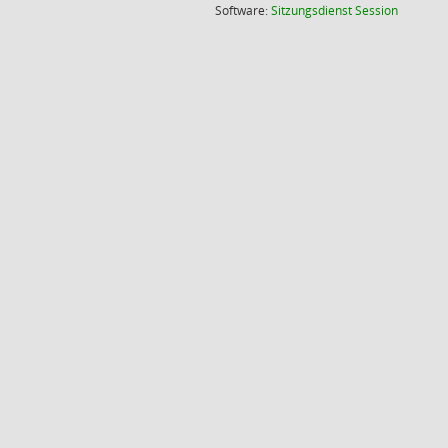
(Wird in
Software:
Sitzungsdienst
Session