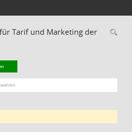
r Tarif und Marketing der
Rec
en
swählen