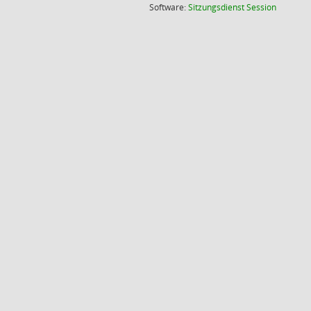
(Wird in
Software:
Sitzungsdienst
Session