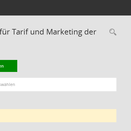
r Tarif und Marketing der
Rec
en
swählen