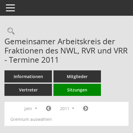
Toggle navigation
Rechercheauswahl
Gemeinsamer Arbeitskreis der
Fraktionen des NWL, RVR und VRR
- Termine 2011
Informationen
Mitglieder
Vertreter
Sitzungen
Jahr
2011
Gremium auswählen