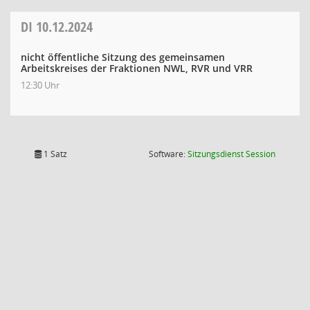
DI
10.12.2024
nicht öffentliche Sitzung des gemeinsamen
Arbeitskreises der Fraktionen NWL, RVR und VRR
12:30 Uhr
(Wird in
1 Satz
Software:
Sitzungsdienst
Session