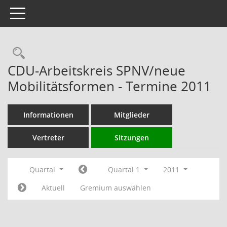
Toggle navigation
Rechercheauswahl
CDU-Arbeitskreis SPNV/neue
Mobilitätsformen - Termine 2011
Informationen
Mitglieder
Vertreter
Sitzungen
Quartal
Quartal 1
2011
Aktuell
Gremium auswählen