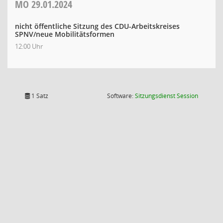
MO
29.01.2024
nicht öffentliche Sitzung des CDU-Arbeitskreises
SPNV/neue Mobilitätsformen
12:00 Uhr
(Wird in
1 Satz
Software:
Sitzungsdienst
Session