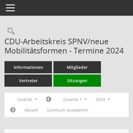
Toggle navigation
Rechercheauswahl
CDU-Arbeitskreis SPNV/neue
Mobilitätsformen - Termine 2024
Informationen
Mitglieder
Vertreter
Sitzungen
Quartal
Quartal 1
2024
Aktuell
Gremium auswählen