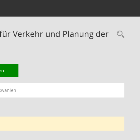
ür Verkehr und Planung der
Rec
en
swählen