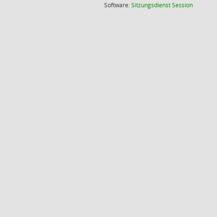
(Wird in
Software:
Sitzungsdienst
Session