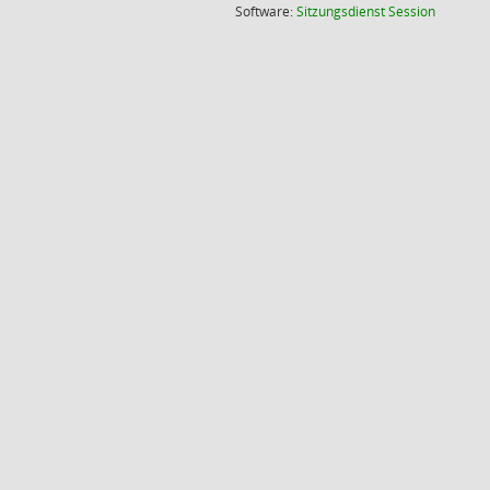
(Wird in
Software:
Sitzungsdienst
Session