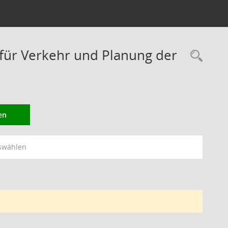
ür Verkehr und Planung der
Rec
en
swählen