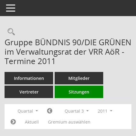
Toggle navigation
Rechercheauswahl
Gruppe BÜNDNIS 90/DIE GRÜNEN
im Verwaltungsrat der VRR AöR -
Termine 2011
Informationen
Mitglieder
Vertreter
Sitzungen
Quartal
Quartal 3
2011
Aktuell
Gremium auswählen