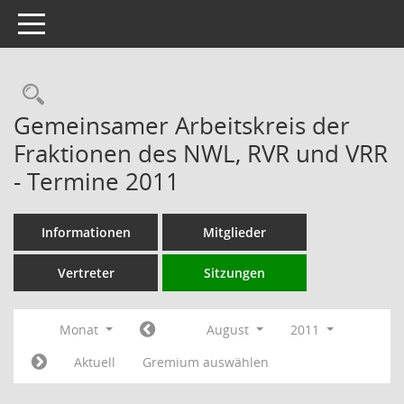
Toggle navigation
Rechercheauswahl
Gemeinsamer Arbeitskreis der
Fraktionen des NWL, RVR und VRR
- Termine 2011
Informationen
Mitglieder
Vertreter
Sitzungen
Monat
August
2011
Aktuell
Gremium auswählen