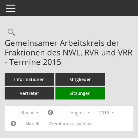
Toggle navigation
Rechercheauswahl
Gemeinsamer Arbeitskreis der
Fraktionen des NWL, RVR und VRR
- Termine 2015
Informationen
Mitglieder
Vertreter
Sitzungen
Monat
August
2015
Aktuell
Gremium auswählen