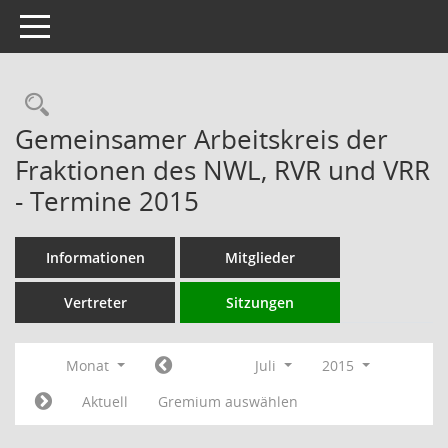
Toggle navigation
Rechercheauswahl
Gemeinsamer Arbeitskreis der
Fraktionen des NWL, RVR und VRR
- Termine 2015
Informationen
Mitglieder
Vertreter
Sitzungen
Monat
Juli
2015
Aktuell
Gremium auswählen