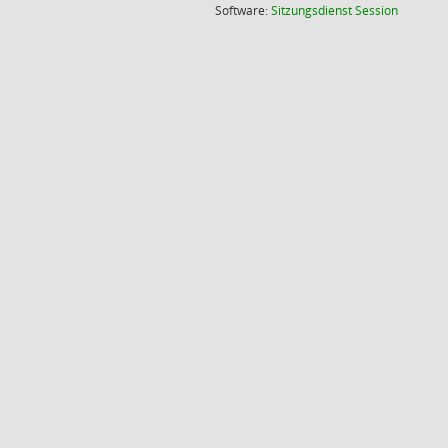
(Wird in
Software:
Sitzungsdienst
Session