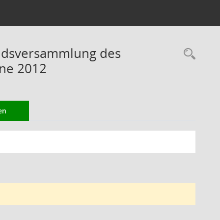
ndsversammlung des
Rec
ine 2012
en