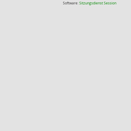
(Wird in
Software:
Sitzungsdienst
Session