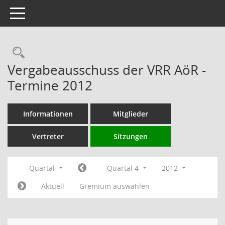
Toggle navigation
Rechercheauswahl
Vergabeausschuss der VRR AöR -
Termine 2012
Informationen
Mitglieder
Vertreter
Sitzungen
Quartal
Quartal 4
2012
Aktuell
Gremium auswählen