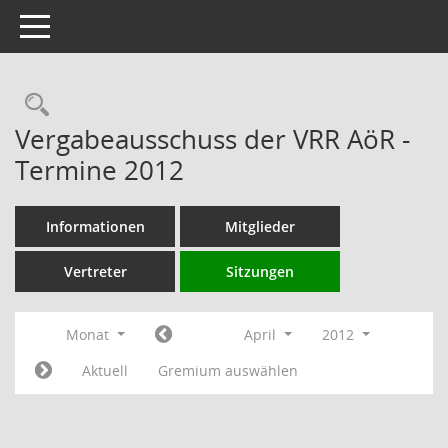
Toggle navigation
Rechercheauswahl
Vergabeausschuss der VRR AöR -
Termine 2012
Informationen
Mitglieder
Vertreter
Sitzungen
Monat
April
2012
Aktuell
Gremium auswählen