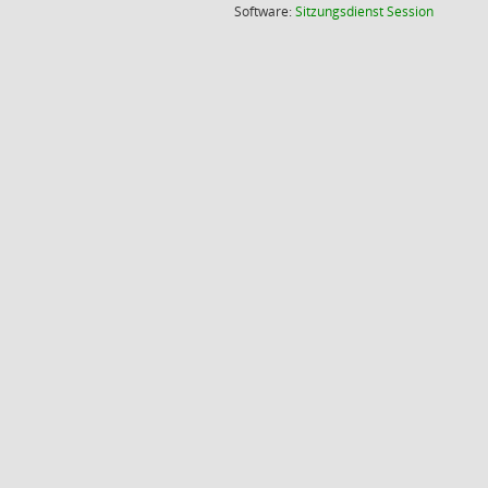
(Wird in
Software:
Sitzungsdienst
Session