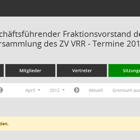
chäftsführender Fraktionsvorstand d
rsammlung des ZV VRR - Termine 20
Mitglieder
Vertreter
Sitzung
April
2012
Aktuell
Gremium au
den.