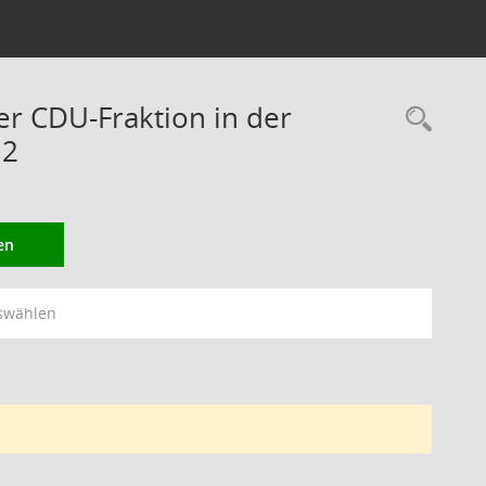
er CDU-Fraktion in der
Rec
12
en
swählen