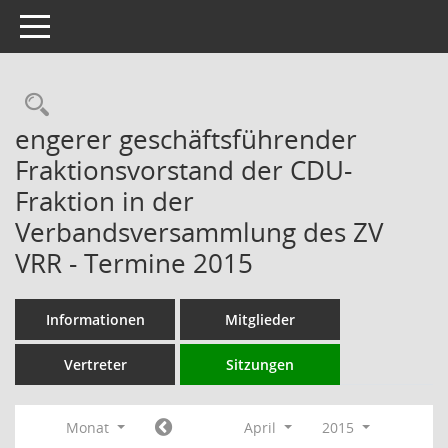
Toggle navigation
Rechercheauswahl
engerer geschäftsführender
Fraktionsvorstand der CDU-
Fraktion in der
Verbandsversammlung des ZV
VRR - Termine 2015
Informationen
Mitglieder
Vertreter
Sitzungen
Monat
April
2015